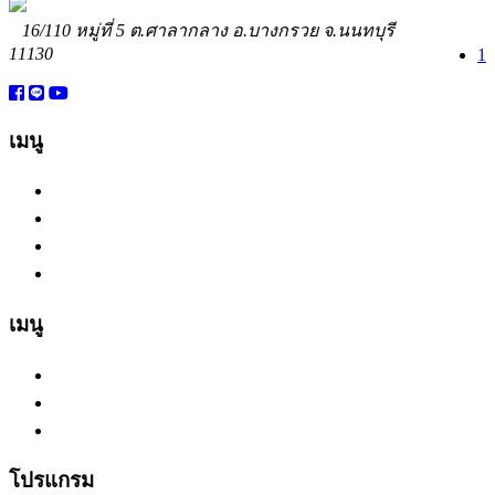
16/110 หมู่ที่ 5 ต.ศาลากลาง อ.บางกรวย จ.นนทบุรี
11130
081-415-5469
jenjiideo@gmail.com
1
www.facebook.com/ideoempowerment
เมนู
หน้าแรก
เกี่ยวกับเรา
โปรแกรม
บริการ
เมนู
ผลงาน
บทความ
ติดต่อเรา
โปรแกรม