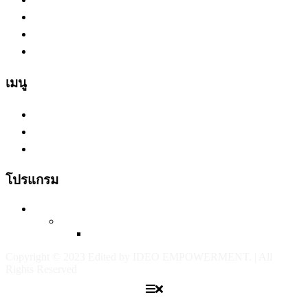
เกี่ยวกับเรา
โปรแกรม
บริการ
เมนู
ผลงาน
บทความ
ติดต่อเรา
โปรแกรม
HAPPY CULTURE
HAPPY PEOPLE
HAPPY PROFIT
Copyright © 2023 Edited by IDEO EMPOWERMENT. | All
Rights Reserved